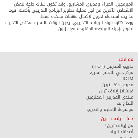
المبرمجين، الخبراء ومديري المشاريع، وقد تكون هناك حاجة لبعض
الأشخاص الآخرين من اجل عملية تطوير البرنامج التدريبي بأكمله، فيما
قد يتم استدعاء آخرون لإكمال مهمّات محدّدة فقط.
وبعد كتابة مواد البرنامج التدريبي، يحين الوقت بالنسبة لمختص التدريب
ليقوم بإجراء المراجعة المفتوحة مع الزبون.
مواقعنا
تدريب المدربين (iTOT)
مركز دبي للتعلم السريع
ICTM
مدربو إيلاف ترين
فرنشايز إيلاف ترين
منتدى المدربين المحترفين
النجاح نت
موسوعة التعليم والتدريب
حول ايلاف ترين
من إيلاف ترين؟
أصدقاء البيئة
س و ج