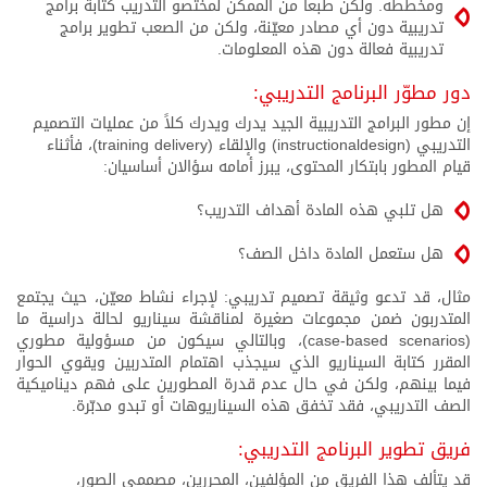
ومخططه. ولكن طبعاً من الممكن لمختصو التدريب كتابة برامج
تدريبية دون أي مصادر معيّنة، ولكن من الصعب تطوير برامج
تدريبية فعالة دون هذه المعلومات.
دور مطوّر البرنامج التدريبي:
إن مطور البرامج التدريبية الجيد يدرك ويدرك كلاً من عمليات التصميم
التدريبي (instructionaldesign) والإلقاء (training delivery)، فأثناء
قيام المطور بابتكار المحتوى، يبرز أمامه سؤالان أساسيان:
هل تلبي هذه المادة أهداف التدريب؟
هل ستعمل المادة داخل الصف؟
مثال، قد تدعو وثيقة تصميم تدريبي: لإجراء نشاط معيّن، حيث يجتمع
المتدربون ضمن مجموعات صغيرة لمناقشة سيناريو لحالة دراسية ما
(case-based scenarios)، وبالتالي سيكون من مسؤولية مطوري
المقرر كتابة السيناريو الذي سيجذب اهتمام المتدربين ويقوي الحوار
فيما بينهم، ولكن في حال عدم قدرة المطورين على فهم ديناميكية
الصف التدريبي، فقد تخفق هذه السيناريوهات أو تبدو مدبّرة.
فريق تطوير البرنامج التدريبي:
قد يتألف هذا الفريق من المؤلفين، المحررين، مصممي الصور،