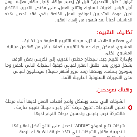
تجاوز "اختبار التصديق" قبل أن يُصبح مؤهلا لإنجاز مهام معيّنة. ومن
أجل قياس تغيرات السلوك ونتائج العمل، على مختص التدريب الانتظار
لحين عودة المتدربين لمواقع العمل الخاصة بهم، فقد تحصل هذه
الدراسات أحياناً بعد شهور من إنهاء المقرر.
تكاليف التقييم:
في معظم الحالات، لا تزيد مرحلة التقييم الصارمة من تكاليف
المشروع، فيمكن إجراء عملية التقييم بأكملها بأقل من 5% من ميزانية
المشروع الكلي.
ولإدارة تقييم جيد، سيحتاج مختص التدريب إلى تكريس بعض الوقت
بشكل فوري بعد اطلاق المقرر لقياس كيفية استجابة الناس للمقرر وما
يقومون بتعلمه، وبعدها (بعد مرور أشهر معينة) سيحتاجون لقياس
مدى التغييرات السلوكية الطويلة الأمد.
وهناك نموذجين:
الشركات التي تحدد وبشكل واضح أهداف العمل لديها أثناء مرحلة
تحليل الاحتياجات، تكون عرضة أكثر لإجراء مرحلة تقييم صارمة ـ
فالشركة ترغب بقياس وتحسين درجات النجاح لديها.
شركات تتبع نموذج "ADDIE" تحصل على نتائج أفضل لمقرراتها
التدريبية مقابل الشركات التي تتخذ طريقة الضربة أو الرمية