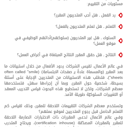
مستويات من التقييم:
رد الفعل ـ هل أحب المتدربون المقرر؟
التعلم ـ هل تعلم المتدربون بالفعل؟
السلوك ـ هل غير المتدربون (سلوكهم)أدائهم الوظيفي في
موقع العمل؟
النتائج ـ هل حقق المقرر النتائج المبتغاة في أغراض العمل؟
في عالم الأعمال، تقيس الشركات ردود الأفعال من خلال استبيانات ما
بعد المقرر (والمسماة عادةً بـِ صفحات الابتسامة) (often called "smile
sheets")، فتطلب هذه الاستبيانات من المتدربين الإجابة على أسئلة
بسيطة، شخصية حول المقرر، وبما أن إجراءها سهل، فتستخدمها
معظم الشركات، ولكن لا تستطيع هذه البحوث قياس التدريب المعقد
أو التغييرات السلوكيّة طويلة الأمد.
وتستخدم معظم الشركات التقييمات اللاحقة للمقرر، وذلك لقياس كم
التعلم الحاصل قبل رجوع المتدربين لموقع عملهم؟
وفي عالم الأعمال تدعى المقررات ذات الاختبارات الصارمة اللاحقة
للمقرر بالمقررات المصدّقة (certification inhouse)، ويحتاج المتدرب