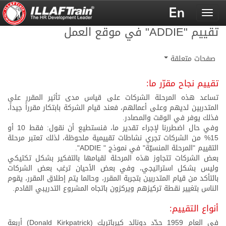
Toggle
navigation
تقييم "ADDIE" في موقع العمل
صفحات متعلقة
تقييم نجاح مقرّر ما:
تساعد هذه المرحلة الشركات على قياس مدى تأثير المقرر على
المتدربين لديهم وعلى أعمالهم، فعند قيام الشركة بابتكار مقرراً جيداً،
فذلك يوفر في الوقت والمصادر.
وفي حال اضطررنا لإجراء تقدير ما، فنستطيع أن نقول: فقط 10 أو
15% من الشركات تجري نشاطات تقييمية ملحوظة، لذلك تعتبر مرحلة
التقييم "المرحلة المنسيّة" في نموذج " ADDIE".
بعض الشركات تتجاوز هذه المرحلة لقيامها بالتفكير بشكل تكتيكي
وليس بشكل استراتيجي، وفي بعض الأحيان ترغب بعض الشركات
بالتأكد من قيام المتدربين بتجربة المقرر، وحالما يتم إطلاق المقرر، يقوم
الناس بتغيير نقطة تركيزهم ويركزون باتجاه المشروع التدريبي القادم.
أنواع التقييم:
في العام 1959 حدّد دونالد كيرباتريك (Donald Kirkpatrick) أربعة