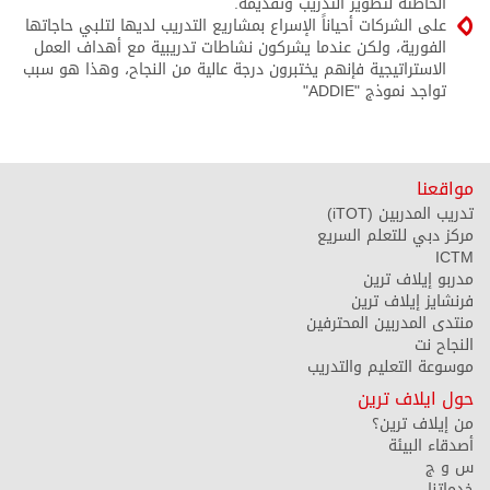
الخاطئة لتطوير التدريب وتقديمه.
على الشركات أحياناً الإسراع بمشاريع التدريب لديها لتلبي حاجاتها
الفورية، ولكن عندما يشركون نشاطات تدريبية مع أهداف العمل
الاستراتيجية فإنهم يختبرون درجة عالية من النجاح، وهذا هو سبب
تواجد نموذج "ADDIE"
مواقعنا
تدريب المدربين (iTOT)
مركز دبي للتعلم السريع
ICTM
مدربو إيلاف ترين
فرنشايز إيلاف ترين
منتدى المدربين المحترفين
النجاح نت
موسوعة التعليم والتدريب
حول ايلاف ترين
من إيلاف ترين؟
أصدقاء البيئة
س و ج
خدماتنا