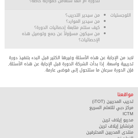
للدورة أم أنها ستعامل كموازنة خاصة؟
اللوجستيات
من سيدير التدريب؟
من سيدير الموارد؟
كيف ستتم متابعة إحصائيات الدورة؟
من سيكون مسؤولاً عن جمع وتوصيل هذه
الإحصائيات؟
لابد من الإجابة عن هذه الأسئلة وغيرها الكثير قبل البدء بتنفيذ دورة
تدريبية واسعة. إذا بدأت الشركة الدورة قبل الإجابة عن هذه الأسئلة,
فإن الدورة سرعان ما ستتحول إلى فوضى عارمة.
مواقعنا
تدريب المدربين (iTOT)
مركز دبي للتعلم السريع
ICTM
مدربو إيلاف ترين
فرنشايز إيلاف ترين
منتدى المدربين المحترفين