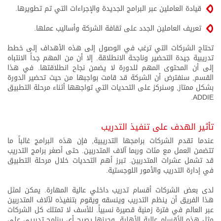
قيادة العاملين عبر البرامج الجديدة والإجراءات التي تم تطويرها.
تعريف العاملين الجدد على ثقافة الشركة وأساليب عملها.
تحتاج الشركات التي ترغب في الوصول إلى هذه الأهداف إلى خطط
تدريبية جيدة التحضير وناجحة الانطلاقة. إلا أن من المهم جداً الانتباه
إلى أن المحتوى المهم للدورة لا يضمن نجاح انطلاقتها. في هذا
القسم, سنفترض أن الشركة قد قامت بواجبها من حيث تحضير الدورة
بشكل ممتاز, وسنركز على التحديات التي تواجهها أثناء مرحلة التطبيق
ADDIE.
تأثير الهدف على تنفيذ التدريب
عندما تقدم الشركات برامجها التدريبية, فإن هذه البرامج غالباً ما
تتضمن العمل مع مئات وربما آلاف المتدربين. حتى أصغر برامج التدريب
قد تشمل عشرات المتدربين. تبرز أهم التحديات خلال مرحلة التطبيق
في إدارة التدريب والأمور اللوجستية.
لدى بعض الشركات أقسام تدريب داخلي عالية المهارة. يمكن لمثل
هذا الفريق أن ينظم التدريب وينسقه ويقوم بتنفيذه لآلاف المتدربين
عبر العالم في فترة زمنية قصيرة نسبياً. للأسف لا تمتلك كل الشركات
مثل هذه الأقسام عالية الأهلية, وحينها يصبح أي برنامج تدريبي على