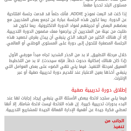
مستوى البلد تحدياً مهماً.
إذا كنت قد اتبعت نموذج ADDIE, فأنك حتماً قد قدمت جلسة افتتاحية
عن الدورة. ربما تكون هذه الجلسة عبارة عن تجمع بعض المتدربين مع
بعضهم البعض أو تجربتهم لمواد الدورة الالكترونية. ربما تكون قد
طلبت من عينة من المتدربين أن يراجعوا معك مضمون الدورة التدريبية.
إلا أن هنالك الكثير من الجهد الذي ينبغي أن يبذل بغرض تصعيد هذه
الجلسة المصغرة لتتحول إلى دورة على المستوى الوطني أو العالمي.
خلال مرحلة التطبيق, لا بد من الحذر الشديد تجاه مبدأ مورفي الأول
(إذا كان هنالك إمكانية حدوث خطأ, فإنه سيحدث). لا بد من التخطيط
العميق لمرحلة التنفيذ. فيما يلي نلقي الضوء على بعض العوامل التي
ينبغي أخذها بعين الاعتبار عند تقديم دورة تدريبية صفية أو عبر
الإنترنت.
إطلاق دورة تدريبية صفية
فيما يلي ستجد لائحة ببعض الأسئلة التي ينبغي إيجاد إجابات لها عند
البدء بدورات تدريبية كبيرة. إن هذه اللائحة ليست لائحة شاملة, إلا أنها
تعطي فكرة جيدة عن أهمية الإدارة الفعالة الجيدة للمشاريع التدريبية.
الجانب من
تنفيذ