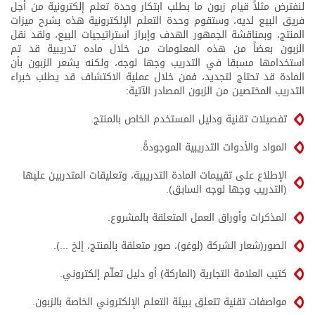
لنفترض مثلاً قيام زبون ما بطلب ابتكار وحدة تعلم إلكترونية من أجل
فريق البيع لديه، وستقوم وحدة التعلم الإلكترونية هذه بشرح ميزات
المنتج، وبمناقشة الجمهور الهدف وإبراز استراتيجيات البيع، ولقد نقل
الزبون بعضاً من هذه المعلومات من خلال ماده تدريبية قد تم
استخدامها مسبقا في التدريب وجها لوجه، ولكنه يشعر الزبون بأن
المادة قد تحتاج لتجديد، فمن خلال عملية الاكتشاف قد يطلب خبراء
التدريب المختصين من الزبون المصادر الآتية:
تفصيلات تقنية ودليل المستخدم الخاص بالمنتج.
المواد والأدوات التدريبية الموجودةً.
الإطلاع على تقييمات المادة التدريبية، وتعليقات المتدربين عليها
(التدريب وجها لوجه السابق).
المذكرات وأوراق العمل المتعلقة بالمشروع.
الصور(شعار الشركة (لوغو)، صور متعلقة بالمنتج، إلخ ...).
كتيب العلامة التجارية (الماركة) أو دليل تعلّم إلكتروني.
مواصفات تقنية تتعلق ببيئة التعلم الإلكتروني الخاصة بالزبون.