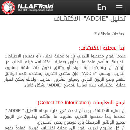
Toggle
navigation
تحليل "ADDIE": الاكتشاف
صفحات متعلقة
ابدأ بعملية الاكتشاف:
عندما يقوم مختصوا التدريب بإدارة عملية
تحليل
(أو تقييم) الاحتياجات
التدريبية، فإنّهم عادة ما يبدأون بعملية الاكتشاف، فيتم الطلب من
الزبائن أن يشاركوا بأية مواد أو وثائق تكون ذات علاقة بمشروع
التدريب، وحسب "ADDIE"، فإن مختص التدريب يستخدم هذه الوثائق
لفهم وضع الزبون الحالي وسياق مشروع التدريب، ولذلك يمكن اعتبار
عملية الاكتشاف هذه أساسا لنموذج "ADDIE" بشكل كامل.
اجمع المعلومات (Collect the Information):
إن عملية الاكتشاف يجب أن تحدث في بداية مرحلة التحليل " ADDIE "،
فعندما يبدأ مختصوا التدريب مشروعاً ما، فإنّهم يطلبون من الزبون
تجميع الوثائق المرتبطة بأي موضوع يخص المشروع.
إنّ كل مشروع تدريب يقود إلى عملية اكتشاف فريدة، فعادةً يقوم