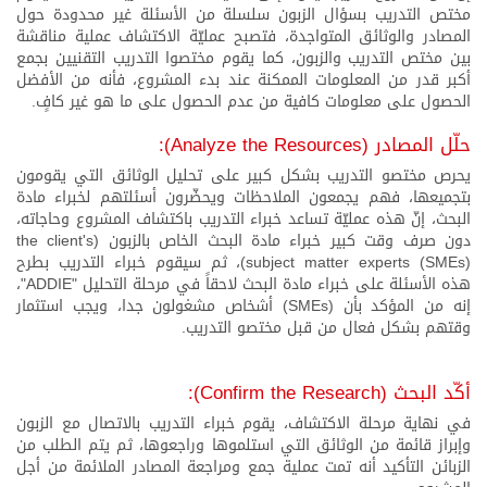
مختص التدريب بسؤال الزبون سلسلة من الأسئلة غير محدودة حول
المصادر والوثائق المتواجدة، فتصبح عمليّة الاكتشاف عملية مناقشة
بين مختص التدريب والزبون، كما يقوم مختصوا التدريب التقنيين بجمع
أكبر قدر من المعلومات الممكنة عند بدء المشروع، فأنه من الأفضل
الحصول على معلومات كافية من عدم الحصول على ما هو غير كافٍ.
حلّل المصادر (Analyze the Resources):
يحرص مختصو التدريب بشكل كبير على تحليل الوثائق التي يقومون
بتجميعها، فهم يجمعون الملاحظات ويحضّرون أسئلتهم لخبراء مادة
البحث، إنّ هذه عمليّة تساعد خبراء التدريب باكتشاف المشروع وحاجاته،
دون صرف وقت كبير خبراء مادة البحث الخاص بالزبون (the client's
subject matter experts (SMEs))، ثم سيقوم خبراء التدريب بطرح
هذه الأسئلة على خبراء مادة البحث لاحقاً في مرحلة التحليل "ADDIE"،
إنه من المؤكد بأن (SMEs) أشخاص مشغولون جدا، ويجب استثمار
وقتهم بشكل فعال من قبل مختصو التدريب.
أكّد البحث (Confirm the Research):
في نهاية مرحلة الاكتشاف، يقوم خبراء التدريب بالاتصال مع الزبون
وإبراز قائمة من الوثائق التي استلموها وراجعوها، ثم يتم الطلب من
الزبائن التأكيد أنه تمت عملية جمع ومراجعة المصادر الملائمة من أجل