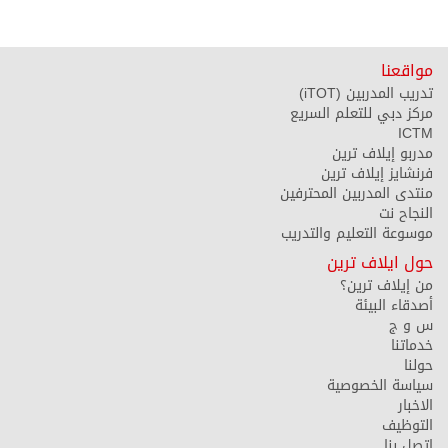
مواقعنا
تدريب المدربين (iTOT)
مركز دبي للتعلم السريع
ICTM
مدربو إيلاف ترين
فرنشايز إيلاف ترين
منتدى المدربين المحترفين
النجاح نت
موسوعة التعليم والتدريب
حول ايلاف ترين
من إيلاف ترين؟
أصدقاء البيئة
س و ج
خدماتنا
حولنا
سياسة الخصوصية
الاخبار
التوظيف
اتصل بنا