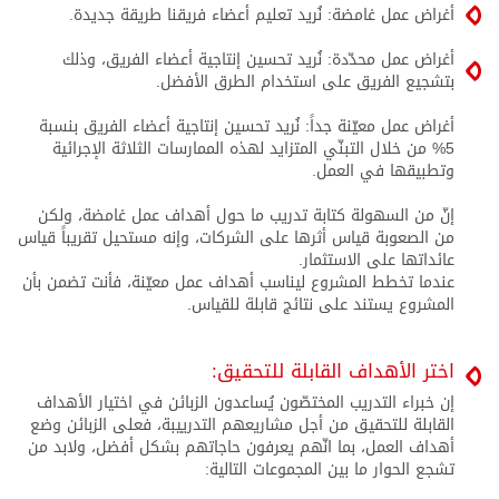
أغراض عمل غامضة: نُريد تعليم أعضاء فريقنا طريقة جديدة.
أغراض عمل محدّدة: نُريد تحسين إنتاجية أعضاء الفريق، وذلك
بتشجيع الفريق على استخدام الطرق الأفضل.
أغراض عمل معيّنة جداً: نُريد تحسين إنتاجية أعضاء الفريق بنسبة
5% من خلال التبنّي المتزايد لهذه الممارسات الثلاثة الإجرائية
وتطبيقها في العمل.
إنّ من السهولة كتابة تدريب ما حول أهداف عمل غامضة، ولكن
من الصعوبة قياس أثرها على الشركات، وإنه مستحيل تقريباً قياس
عائداتها على الاستثمار.
عندما تخطط المشروع ليناسب أهداف عمل معيّنة، فأنت تضمن بأن
المشروع يستند على نتائج قابلة للقياس.
اختر الأهداف القابلة للتحقيق:
إن خبراء التدريب المختصّون يُساعدون الزبائن في اختيار الأهداف
القابلة للتحقيق من أجل مشاريعهم التدرييبة، فعلى الزبائن وضع
أهداف العمل، بما انّهم يعرفون حاجاتهم بشكل أفضل، ولابد من
تشجع الحوار ما بين المجموعات التالية: