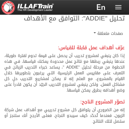
Toggle
navigation
تحليل "ADDIE": التوافق مع الأهداف
صفحات متعلقة
عرّف أهداف عمل قابلة للقياس:
إذا كان ينبغي لمشروع تدريب أن يحصل على قيمة تدوم لفترة طويلة،
عندها ينبغي ربطها مع نتائج عمل محدودة يمكنك قياسها، في هذه
الخطوة من مرحلة تحليل "ADDIE "، يساعد خبراء التدريب الزبائن في
التعرف على مقاييس العمل الرئيسية التي يرغبون بتطويرها خلال
القيام بالمشروع، مع العلم إنه لا يمكن لمشاريع التدريب حل كل
مشاكل العمل، ولكن ينبغي لمشروع التدريب الجيّد أن يكون قادراً على
وضع أهدافه بطرق يمكن قياسها.
تصوّر المشروع الناجح:
إنه من الضروري أن يتوافق كل مشروع تدريبي مع أهداف عمل شركة
الزبون، فعندما تُحدّد كيف سيبدو النجاح، فعلى الأرجح أنك ستنجز أو
ستصل لتلك النتائج.