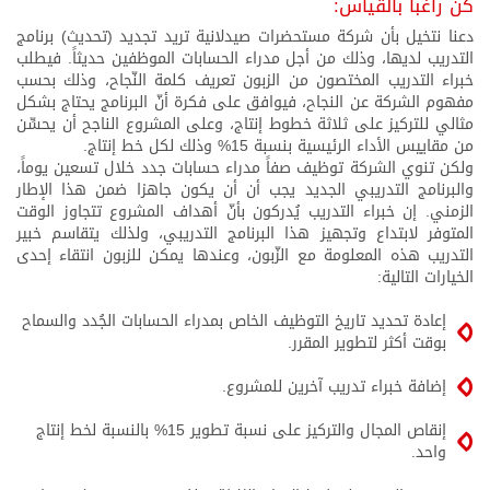
كن راغباً بالقياس:
دعنا نتخيل بأن شركة مستحضرات صيدلانية تريد تجديد (تحديث) برنامج
التدريب لديها، وذلك من أجل مدراء الحسابات الموظفين حديثاً. فيطلب
خبراء التدريب المختصون من الزبون تعريف كلمة النّجاح، وذلك بحسب
مفهوم الشركة عن النجاح، فيوافق على فكرة أنّ البرنامج يحتاج بشكل
مثالي للتركيز على ثلاثة خطوط إنتاج، وعلى المشروع الناجح أن يحسِّن
من مقاييس الأداء الرئيسية بنسبة 15% وذلك لكل خط إنتاج.
ولكن تنوي الشركة توظيف
صفاً
مدراء حسابات جدد خلال تسعين يوماً،
والبرنامج التدريبي الجديد يجب أن أن يكون جاهزا ضمن هذا الإطار
الزمني. إن خبراء التدريب يُدركون بأنّ أهداف المشروع تتجاوز الوقت
المتوفر لابتداع وتجهيز هذا البرنامج التدريبي، ولذلك يتقاسم خبير
التدريب هذه المعلومة مع الزّبون، وعندها يمكن للزبون انتقاء إحدى
الخيارات التالية:
إعادة تحديد تاريخ التوظيف الخاص بمدراء الحسابات الجُدد والسماح
بوقت أكثر لتطوير المقرر.
إضافة خبراء تدريب آخرين للمشروع.
إنقاص المجال والتركيز على نسبة تطوير 15% بالنسبة لخط إنتاج
واحد.