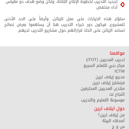
تجديد التدريب لخطوط الإنتاج الثلاثة، ولكن وضع هدف ذو مقياس
أداء منخفض.
ستؤثر هذه الخيارات على عمل الزبائن، وأيضاً على الحد الأدنى
للمشروع، فيكون دور خبراء التدريب هنا أن يساهموا بعرض نصائح
تساعد الزبائن على اتخاذ قراراتهم حول مشاريع التدريب لديهم.
مواقعنا
تدريب المدربين (iTOT)
مركز دبي للتعلم السريع
ICTM
مدربو إيلاف ترين
فرنشايز إيلاف ترين
منتدى المدربين المحترفين
النجاح نت
موسوعة التعليم والتدريب
حول ايلاف ترين
من إيلاف ترين؟
أصدقاء البيئة
س و ج